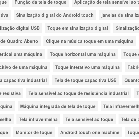
oque
Função da tela de toque
Aplicação de tela sensível ao
stiva
Sinalização digital do Android touch
janelas de sinali
lização digital USB
Toque em sinalização digital
Sinalização
 de Quadro Aberto
Clique na música toque em uma máquina
ertical uma máquina
Toque horizontal uma máquina
Toque 
citivo de uma máquina
Toque interativo uma máquina
Fabri
a capacitiva industrial
Tela de toque capacitiva USB
Quanto
 resistiva
Tela sensível ao toque de resistência industrial
T
aquina
Máquina integrada de tela de toque
Tela infravermel
rmelha
Tela infravermelha
Tela sensível ao toque
Tela de 
oque
Monitor de toque
Android touch one machine
Toqu