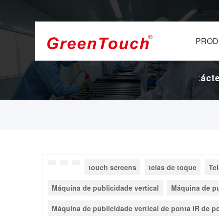
PROD
e 16 anos.
Fábrica de ecrãs e ecrãs tácteis 
touch screens
telas de toque
Tel
Máquina de publicidade vertical
Máquina de pu
Máquina de publicidade vertical de ponta IR de p