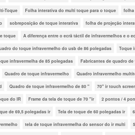
lti-Toque
Folha interativa do multi toque para o toque
folha
o
sobreposição de toque interativa
folha de projeção intera
de toque
A diferença entre o ecrã táctil de infravermelhos e o ec
uadro do toque infravermelho do usb de 86 polegadas
Toque i
oque infravermelha de 85 polegadas
Fabricantes de quadro de
Quadro de toque infravermelho
Quadro infravermelho multi
d
Quadro de toque infravermelho de 80 "
70" ir touch scree
oque do IR
Frame da tela de toque de 70 "ir
2 pontos / 4 pon
oque de 69,5 polegadas ir
Tela de toque de 60 polegadas ir
6
avermelho
tela de toque infravermelha do sensor do ir multi