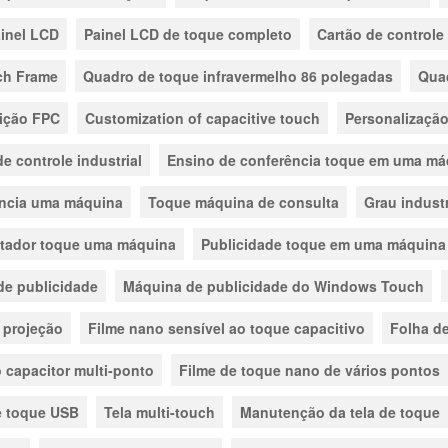
inel LCD
Painel LCD de toque completo
Cartão de controle
ch Frame
Quadro de toque infravermelho 86 polegadas
Quad
ição FPC
Customization of capacitive touch
Personalização
e controle industrial
Ensino de conferência toque em uma má
ência uma máquina
Toque máquina de consulta
Grau industr
ador toque uma máquina
Publicidade toque em uma máquina
de publicidade
Máquina de publicidade do Windows Touch
 projeção
Filme nano sensível ao toque capacitivo
Folha de
 capacitor multi-ponto
Filme de toque nano de vários pontos
e toque USB
Tela multi-touch
Manutenção da tela de toque