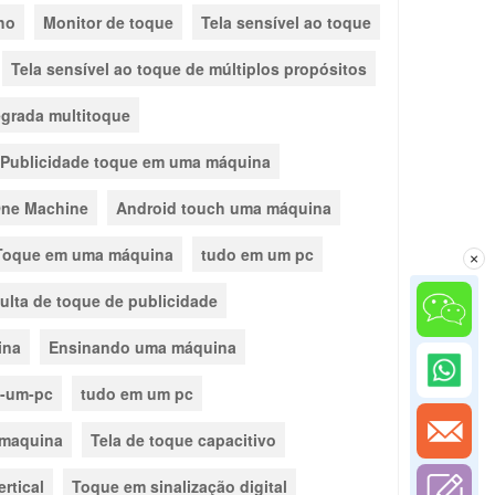
ho
Monitor de toque
Tela sensível ao toque
Tela sensível ao toque de múltiplos propósitos
egrada multitoque
Publicidade toque em uma máquina
One Machine
Android touch uma máquina
Toque em uma máquina
tudo em um pc
×
lta de toque de publicidade
ina
Ensinando uma máquina
-um-pc
tudo em um pc
maquina
Tela de toque capacitivo
ertical
Toque em sinalização digital