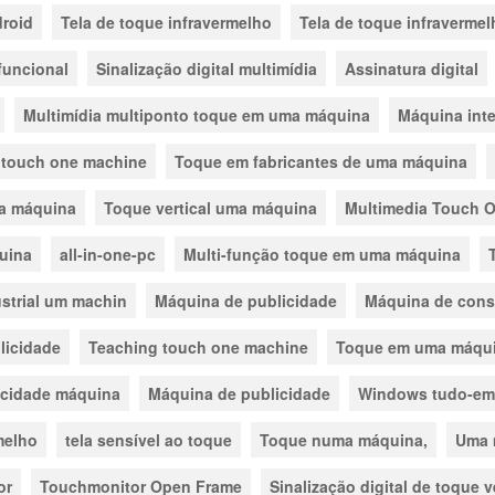
roid
Tela de toque infravermelho
Tela de toque infravermel
ifuncional
Sinalização digital multimídia
Assinatura digital
Multimídia multiponto toque em uma máquina
Máquina int
touch one machine
Toque em fabricantes de uma máquina
a máquina
Toque vertical uma máquina
Multimedia Touch 
uina
all-in-one-pc
Multi-função toque em uma máquina
strial um machin
Máquina de publicidade
Máquina de consu
licidade
Teaching touch one machine
Toque em uma máqu
icidade máquina
Máquina de publicidade
Windows tudo-em
melho
tela sensível ao toque
Toque numa máquina,
Uma 
or
Touchmonitor Open Frame
Sinalização digital de toque v