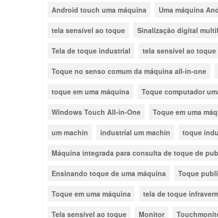
Android touch uma máquina
Uma máquina And
tela sensível ao toque
Sinalização digital mult
Tela de toque industrial
tela sensível ao toque
Toque no senso comum da máquina all-in-one
toque em uma máquina
Toque computador um
Windows Touch All-in-One
Toque em uma máq
um machin
industrial um machin
toque indu
Máquina integrada para consulta de toque de pub
Ensinando toque de uma máquina
Toque publ
Toque em uma máquina
tela de toque infraver
Tela sensível ao toque
Monitor
Touchmonit