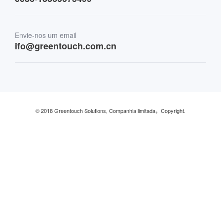
Finanças e bancos
Envie-nos um email
Varejo e restaurante
ifo@greentouch.com.cn
Industrial
© 2018 Greentouch Solutions, Companhia limitada，Copyright.