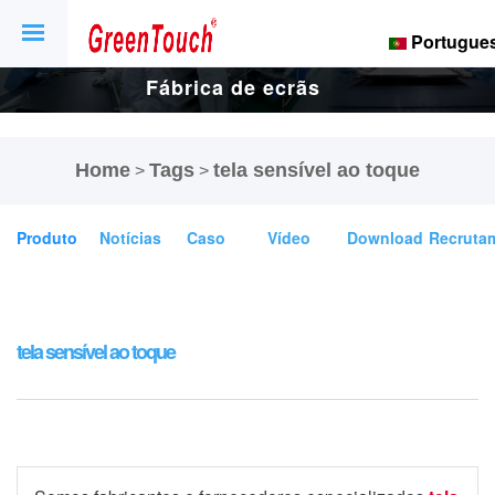
Portugue
Fábrica de ecrãs
e ecrãs tácteis
Home
Tags
tela sensível ao toque
>
>
de 16 anos.
Produto
Notícias
Caso
Vídeo
Download
Recruta
tela sensível ao toque