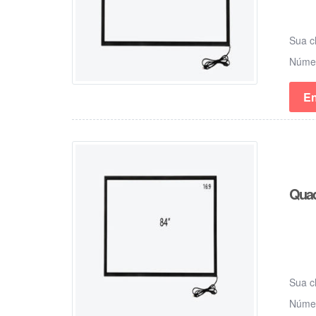
Sua c
Núm
En
Quad
Sua c
Núm