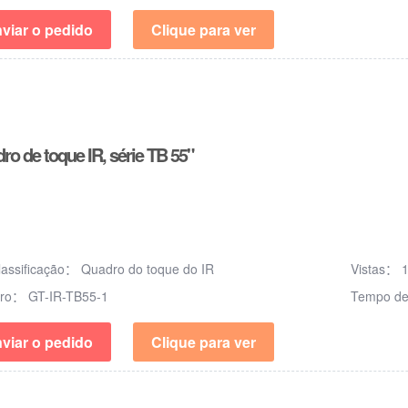
viar o pedido
Clique para ver
ro de toque IR, série TB 55"
lassificação：
Quadro do toque do IR
Vistas：
ero：
GT-IR-TB55-1
Tempo de
viar o pedido
Clique para ver