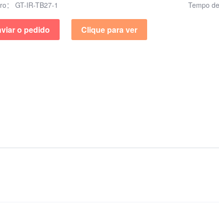
ero：
GT-IR-TB27-1
Tempo de
viar o pedido
Clique para ver