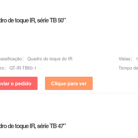
ro de toque IR, série TB 50"
lassificação：
Quadro do toque do IR
Vistas：
ero：
GT-IR-TB50-1
Tempo de
viar o pedido
Clique para ver
ro de toque IR, série TB 47"