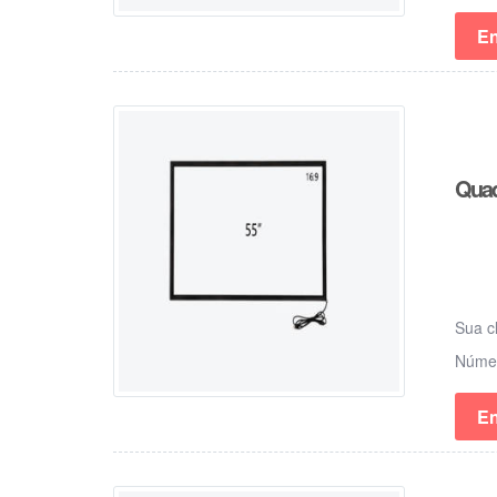
En
Quad
Sua c
Núm
En