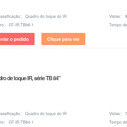
lassificação：
Quadro do toque do IR
Vistas：
ero：
GT-IR-TB98-1
Tempo de
viar o pedido
Clique para ver
ro de toque IR, série TB 84"
lassificação：
Quadro do toque do IR
Vistas：
ero：
GT-IR-TB84-1
Tempo de