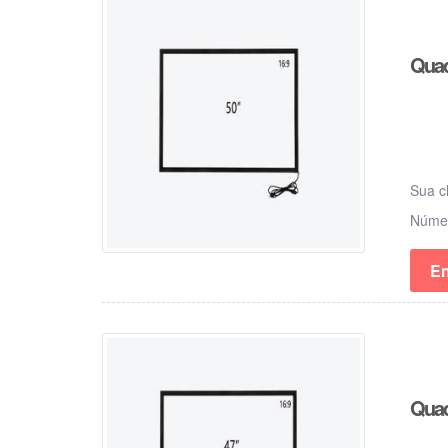
Quad
Sua c
Núm
En
Quad