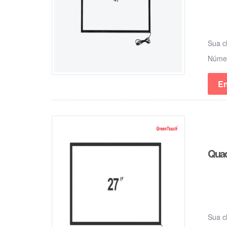
Sua c
Núm
En
Quad
Sua c