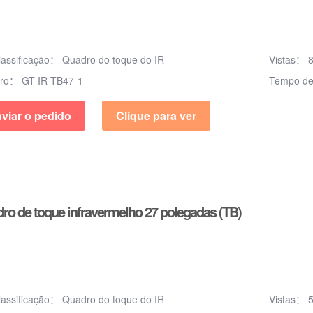
lassificação：
Quadro do toque do IR
Vistas：
ero：
GT-IR-TB47-1
Tempo de
viar o pedido
Clique para ver
ro de toque infravermelho 27 polegadas (TB)
lassificação：
Quadro do toque do IR
Vistas：