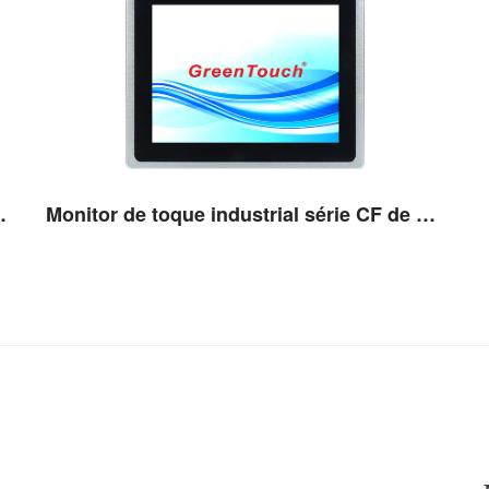
rie CF de 15,6''
Monitor de toque industrial série CF de 17''
Ver detalhes