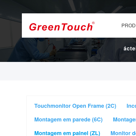
PROD
de 16 anos.
Fábrica de ecrãs e ecrãs tácteis
Touchmonitor Open Frame (2C)
Inc
Montagem em parede (6C)
Montage
Montagem em painel (ZL)
Monitor d