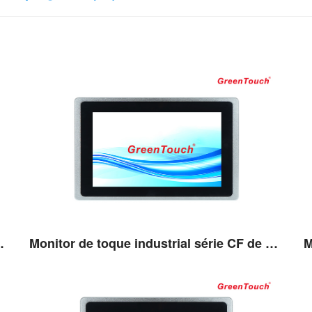
rie CF de 10,1''
Monitor de toque industrial série CF de 13,3''
Ver detalhes