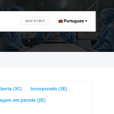
Portugues
HOW TO BUY
s de 16 anos.
berta (3C)
Incorporado (3E)
agem em parede (2E)