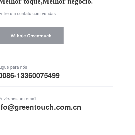
Melhor toque,Melhor negócio.
Entre em contato com vendas
Vá hoje Greentouch
Ligue para nós
0086-13360075499
Envie-nos um email
ifo@greentouch.com.cn