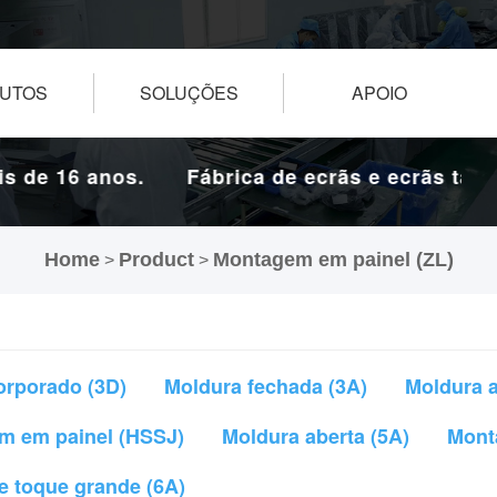
UTOS
SOLUÇÕES
APOIO
 de 16 anos.
Fábrica de ecrãs e ecrãs táctei
Home
Product
Montagem em painel (ZL)
>
>
orporado (3D)
Moldura fechada (3A)
Moldura a
m em painel (HSSJ)
Moldura aberta (5A)
Mont
e toque grande (6A)