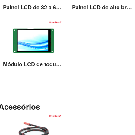
Painel LCD de 32 a 65 polegadas
Painel LCD de alto brilho 10,1'' a 86''
Ver detalhes
Ver detalhes
Módulo LCD de toque de 3,5 a 12,1 polegadas
Ver detalhes
Acessórios