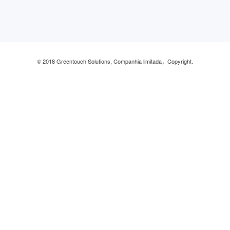
Industrial
© 2018 Greentouch Solutions, Companhia limitada，Copyright.