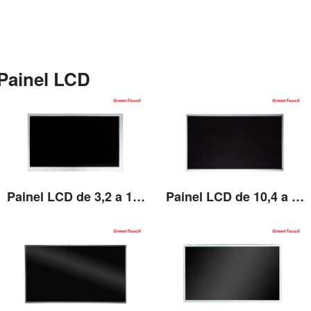
Ver detalhes
Painel LCD
Painel LCD de 3,2 a 10,1 polegadas
Painel LCD de 10,4 a 27 polegadas
Ver detalhes
Ver detalhes