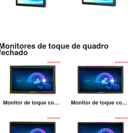
Ver detalhes
Ver detalhes
Monitores de toque de quadro
fechado
Monitor de toque com moldura LED de 21,5"
Monitor de toque com moldura LED de 27"
Ver detalhes
Ver detalhes