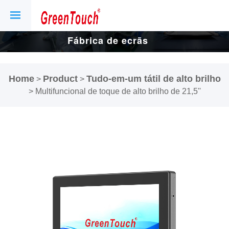
Fábrica de ecrãs
e ecrãs tácteis
Home
Product
Tudo-em-um tátil de alto brilho
>
>
de 16 anos.
>
Multifuncional de toque de alto brilho de 21,5''