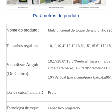
Parâmetros do produto
Nome do produto
：
Multifuncional de toque de alto brilho
2
(
Tamanhos regulares
10,1",10,4",12,1",13,3",15
",
15.6
",
17
",18,
：
10,1"/15,6"/18,5"(Vertical (para cima/pa
Visualizar
Ângulo
cima/para baixo):±80°/7
0°
oratotalde160
(De
Centro):
19"(Vertical (para cima/para baixo):±85°
Cor da caixa/moldura:
：
Preto
Tecnologia de toque:
capacitivo projetado