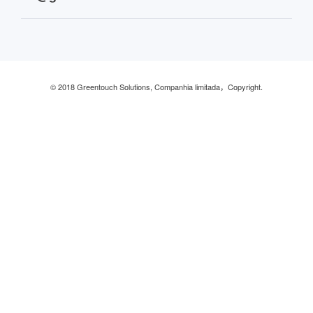
Industrial
© 2018 Greentouch Solutions, Companhia limitada，Copyright.