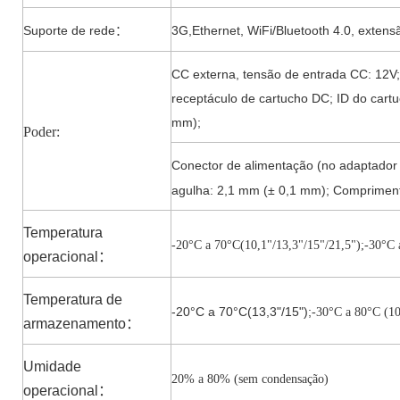
Suporte de rede
3G,Ethernet, WiFi/Bluetooth 4.0, extensã
：
CC externa, tensão de entrada CC: 
receptáculo de cartucho DC; ID do cart
mm);
Poder:
Conector de alimentação (no adaptador 
agulha: 2,1 mm (± 0,1 mm); Compriment
Temperatura
-20°C a 7
0°C(10,1"/13,3"/15"/21,5")
;-3
0°C 
operacional
：
Temperatura de
-20°C a 70°C(13,3"/15");
-30°C a 80
°C (10
armazenamento
：
Umidade
20% a 80% (sem condensação)
operacional
：