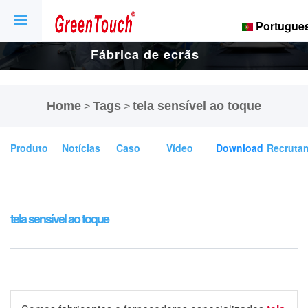
Portugue
Fábrica de ecrãs
e ecrãs tácteis
Home
Tags
tela sensível ao toque
>
>
de 16 anos.
Produto
Notícias
Caso
Vídeo
Download
Recruta
tela sensível ao toque