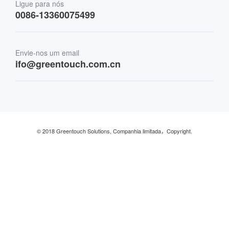
Transporte
Ligue para nós
0086-13360075499
Finanças e bancos
Envie-nos um email
Varejo e restaurante
ifo@greentouch.com.cn
Industrial
© 2018 Greentouch Solutions, Companhia limitada，Copyright.