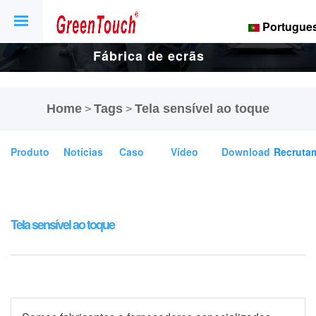
Portugue
Fábrica de ecrãs
e ecrãs tácteis
Home
Tags
Tela sensível ao toque
>
>
de 16 anos.
Produto
Notícias
Caso
Vídeo
Download
Recruta
Tela sensível ao toque