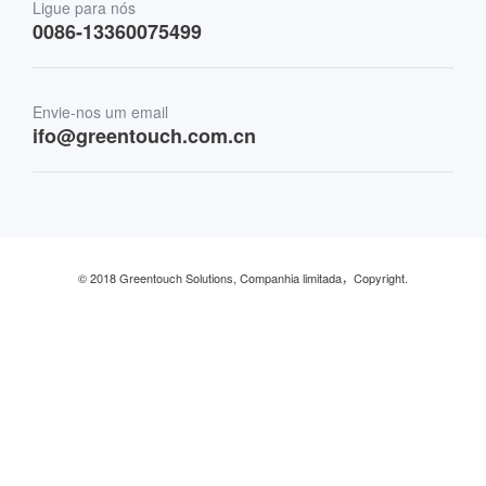
Transporte
Ligue para nós
0086-13360075499
Finanças e bancos
Envie-nos um email
Varejo e restaurante
ifo@greentouch.com.cn
Industrial
© 2018 Greentouch Solutions, Companhia limitada，Copyright.