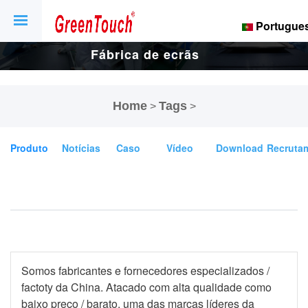
Portugue
Fábrica de ecrãs
e ecrãs tácteis
Home
Tags
>
>
de 16 anos.
Produto
Notícias
Caso
Vídeo
Download
Recruta
Somos fabricantes e fornecedores especializados
/
factoty da China. Atacado
com alta qualidade como
baixo preço / barato, uma das
marcas líderes da