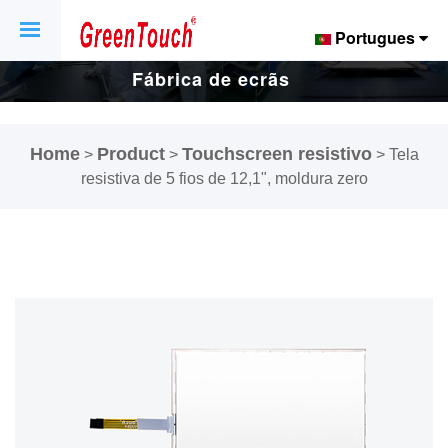
Portugues
Fábrica de ecrãs
e ecrãs tácteis
Home
Product
Touchscreen resistivo
>
>
>
Tela
de 16 anos.
resistiva de 5 fios de 12,1", moldura zero