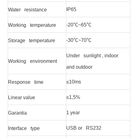
IP65
Water resistance
-20℃~65℃
Working temperature
-30℃~70℃
Storage temperature
Under sunlight , indoor
Working environment
and outdoor
≤10ms
Response time
≤1,5%
Linear value
1 year
Garantia
USB or RS232
Interface type