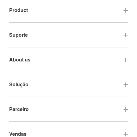
Product
Tela sensível ao toque
Suporte
Touchmonitor Open Frame
Perguntas frequentes
About us
Touch Computers
Garantia e serviço
Monitores de toque de quadro fechado
Contate-nos
Solução
Ecrã tátil de elevado brilho
Certificação da empresa
Tela de exibição da pilha de carregamento
Sinalética digital tátil
Parceiro
Eventos da empresa
Tela de exibição do gabinete de vendas
Quadro branco tátil PC
Notícias da indústria
Outros sites relacionados
Vendas
Tela de exibição do Armário Expresso
Painel LCD