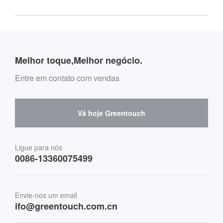
Introdução dos principais clientes
Introdução da empresa
Personalizado
Acessórios
Outras diretrizes de compra de plataforma de vendas
Introdução do site do distribuidor global
Introdução da equipe
Aplicações externas
Quadro de mensagens Guia de compra
Melhor toque,Melhor negócio.
Fornecedores de software e cooperação
Meio Ambiente e Entretenimento
Mensagem de compra de caixa de correio
Entre em contato com vendas
Fornecedores de hardware e cooperação
Sinalização Digital Interativa
Orientação de compra do Skepy
Vá hoje Greentouch
Medicina e saúde
Transporte
Ligue para nós
0086-13360075499
Finanças e bancos
Envie-nos um email
Varejo e restaurante
ifo@greentouch.com.cn
Industrial