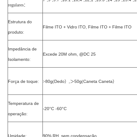
regulares
：
Estrutura do
Filme ITO + Vidro ITO, Filme ITO + Filme ITO
produto:
Impedância de
Excede 20M ohm, @DC 25
Isolamento:
Força de toque:
80g
Dedo
50g
Caneta Caneta
>
(
）,＞
(
）
Temperatura de
-20°C -60°C
operação:
Umidade:
90% RH, sem condensação