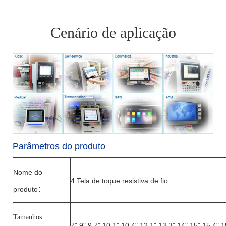
Cenário de aplicação
Parâmetros do produto
Nome do
4
Tela de toque resistiva de fio
produto
：
Tamanhos
7",
9
",
9.7
",
10.1
",10,4",12,1",1
3.3
",14",15",15
.4
",1