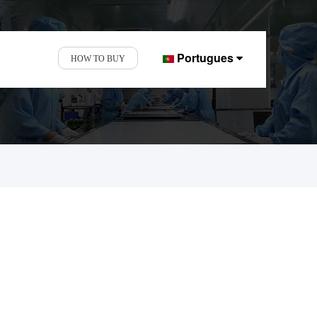
Portugues
HOW TO BUY
 tácteis de 16 anos.