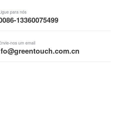
Ligue para nós
0086-13360075499
Envie-nos um email
ifo@greentouch.com.cn