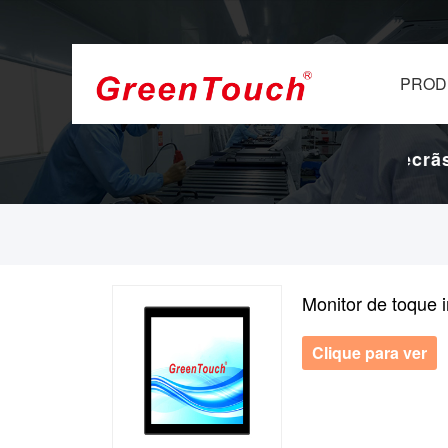
PROD
ácteis de 16 anos.
Fábrica de ecrãs e ecrãs 
Monitor de toque i
Clique para ver